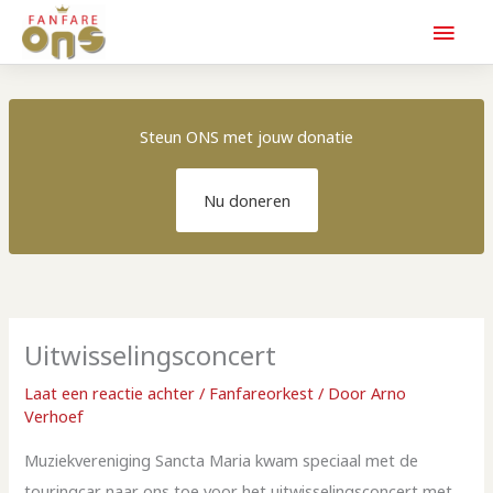
Hoo
Steun ONS met jouw donatie
Nu doneren
Uitwisselingsconcert
Laat een reactie achter
/
Fanfareorkest
/ Door
Arno
Verhoef
Muziekvereniging Sancta Maria kwam speciaal met de
touringcar naar ons toe voor het uitwisselingsconcert met